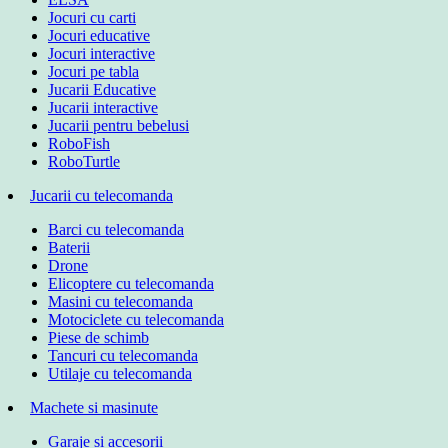
Jocuri cu carti
Jocuri educative
Jocuri interactive
Jocuri pe tabla
Jucarii Educative
Jucarii interactive
Jucarii pentru bebelusi
RoboFish
RoboTurtle
Jucarii cu telecomanda
Barci cu telecomanda
Baterii
Drone
Elicoptere cu telecomanda
Masini cu telecomanda
Motociclete cu telecomanda
Piese de schimb
Tancuri cu telecomanda
Utilaje cu telecomanda
Machete si masinute
Garaje si accesorii