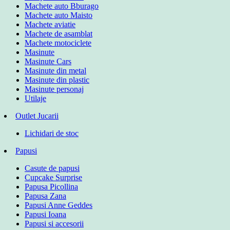
Machete auto Bburago
Machete auto Maisto
Machete aviatie
Machete de asamblat
Machete motociclete
Masinute
Masinute Cars
Masinute din metal
Masinute din plastic
Masinute personaj
Utilaje
Outlet Jucarii
Lichidari de stoc
Papusi
Casute de papusi
Cupcake Surprise
Papusa Picollina
Papusa Zana
Papusi Anne Geddes
Papusi Ioana
Papusi si accesorii