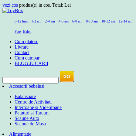
vezi cos
produs(e) in cos. Total:
Lei
0-12 luni
1-2 ani
2-4 ani
4-6 ani
6-8 ani
8-10 ani
10-12 ani
12-14 ani
Fete
Baieti
Cum platesc
Livrare
Contact
Cum cumpar
BLOG JUCARII
Accesorii bebelusi
Balansoare
Centre de Activitati
Interfoane si Videofoane
Patuturi si Tarcuri
Scaune Auto
Scaune de Masa
Alimentatie