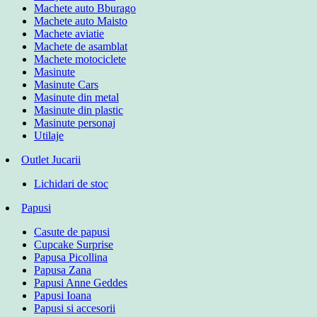
Machete auto Bburago
Machete auto Maisto
Machete aviatie
Machete de asamblat
Machete motociclete
Masinute
Masinute Cars
Masinute din metal
Masinute din plastic
Masinute personaj
Utilaje
Outlet Jucarii
Lichidari de stoc
Papusi
Casute de papusi
Cupcake Surprise
Papusa Picollina
Papusa Zana
Papusi Anne Geddes
Papusi Ioana
Papusi si accesorii