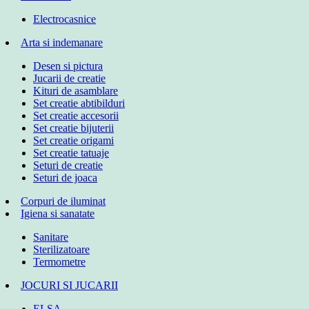
Electrocasnice
Arta si indemanare
Desen si pictura
Jucarii de creatie
Kituri de asamblare
Set creatie abtibilduri
Set creatie accesorii
Set creatie bijuterii
Set creatie origami
Set creatie tatuaje
Seturi de creatie
Seturi de joaca
Corpuri de iluminat
Igiena si sanatate
Sanitare
Sterilizatoare
Termometre
JOCURI SI JUCARII
ELSA