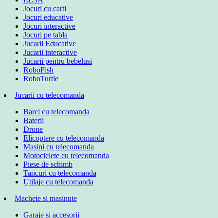
Jocuri cu carti
Jocuri educative
Jocuri interactive
Jocuri pe tabla
Jucarii Educative
Jucarii interactive
Jucarii pentru bebelusi
RoboFish
RoboTurtle
Jucarii cu telecomanda
Barci cu telecomanda
Baterii
Drone
Elicoptere cu telecomanda
Masini cu telecomanda
Motociclete cu telecomanda
Piese de schimb
Tancuri cu telecomanda
Utilaje cu telecomanda
Machete si masinute
Garaje si accesorii