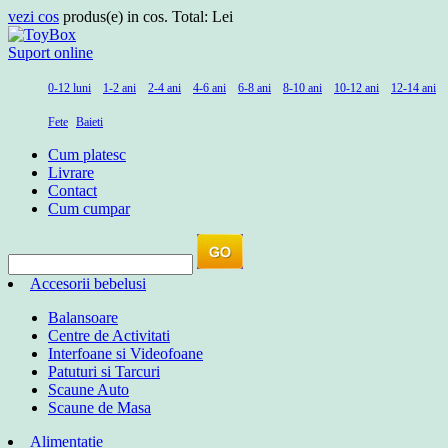
vezi cos
produs(e) in cos. Total:
Lei
Suport online
0-12 luni
1-2 ani
2-4 ani
4-6 ani
6-8 ani
8-10 ani
10-12 ani
12-14 ani
Fete
Baieti
Cum platesc
Livrare
Contact
Cum cumpar
Accesorii bebelusi
Balansoare
Centre de Activitati
Interfoane si Videofoane
Patuturi si Tarcuri
Scaune Auto
Scaune de Masa
Alimentatie