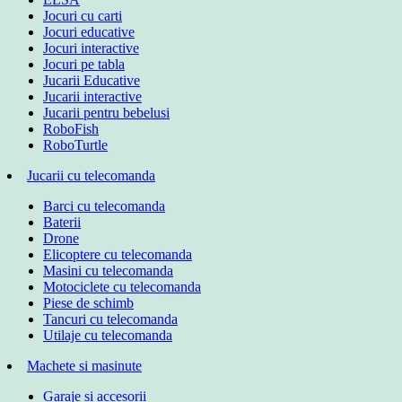
Jocuri cu carti
Jocuri educative
Jocuri interactive
Jocuri pe tabla
Jucarii Educative
Jucarii interactive
Jucarii pentru bebelusi
RoboFish
RoboTurtle
Jucarii cu telecomanda
Barci cu telecomanda
Baterii
Drone
Elicoptere cu telecomanda
Masini cu telecomanda
Motociclete cu telecomanda
Piese de schimb
Tancuri cu telecomanda
Utilaje cu telecomanda
Machete si masinute
Garaje si accesorii