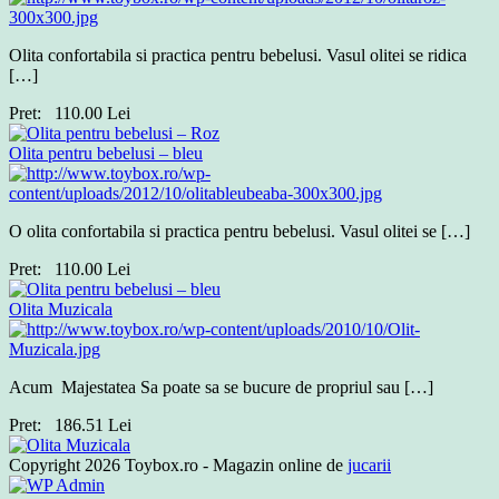
Olita confortabila si practica pentru bebelusi. Vasul olitei se ridica
[…]
Pret:
110.00
Lei
Olita pentru bebelusi – bleu
O olita confortabila si practica pentru bebelusi. Vasul olitei se […]
Pret:
110.00
Lei
Olita Muzicala
Acum Majestatea Sa poate sa se bucure de propriul sau […]
Pret:
186.51
Lei
Copyright 2026 Toybox.ro - Magazin online de
jucarii