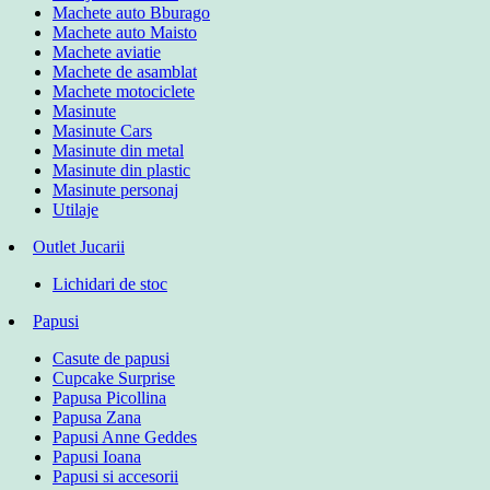
Machete auto Bburago
Machete auto Maisto
Machete aviatie
Machete de asamblat
Machete motociclete
Masinute
Masinute Cars
Masinute din metal
Masinute din plastic
Masinute personaj
Utilaje
Outlet Jucarii
Lichidari de stoc
Papusi
Casute de papusi
Cupcake Surprise
Papusa Picollina
Papusa Zana
Papusi Anne Geddes
Papusi Ioana
Papusi si accesorii