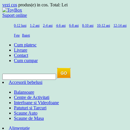
vezi cos
produs(e) in cos. Total:
Lei
Suport online
0-12 luni
1-2 ani
2-4 ani
4-6 ani
6-8 ani
8-10 ani
10-12 ani
12-14 ani
Fete
Baieti
Cum platesc
Livrare
Contact
Cum cumpar
Accesorii bebelusi
Balansoare
Centre de Activitati
Interfoane si Videofoane
Patuturi si Tarcuri
Scaune Auto
Scaune de Masa
Alimentatie