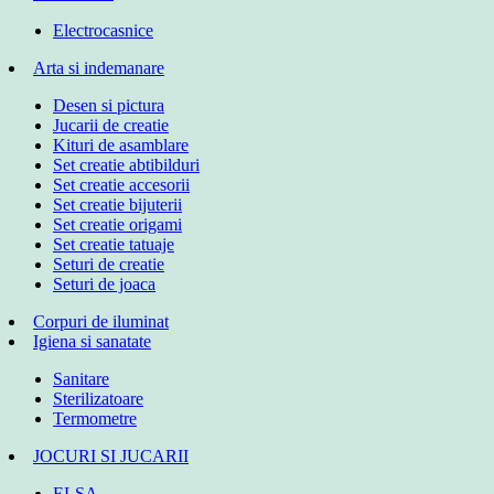
Electrocasnice
Arta si indemanare
Desen si pictura
Jucarii de creatie
Kituri de asamblare
Set creatie abtibilduri
Set creatie accesorii
Set creatie bijuterii
Set creatie origami
Set creatie tatuaje
Seturi de creatie
Seturi de joaca
Corpuri de iluminat
Igiena si sanatate
Sanitare
Sterilizatoare
Termometre
JOCURI SI JUCARII
ELSA