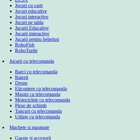
Jocuri cu carti
Jocuri educative
Jocuri interactive
Jocuri pe tabla
Jucarii Educative
Jucarii interactive
Jucarii pentru bebelusi
RoboFish
RoboTurtle
Jucarii cu telecomanda
Barci cu telecomanda
Baterii
Drone
Elicoptere cu telecomanda
Masini cu telecomanda
Motociclete cu telecomanda
Piese de schimb
Tancuri cu telecomanda
Utilaje cu telecomanda
Machete si masinute
Garaje si accesorii