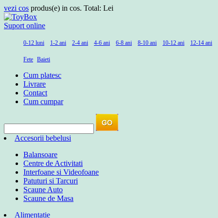
vezi cos
produs(e) in cos. Total:
Lei
Suport online
0-12 luni
1-2 ani
2-4 ani
4-6 ani
6-8 ani
8-10 ani
10-12 ani
12-14 ani
Fete
Baieti
Cum platesc
Livrare
Contact
Cum cumpar
Accesorii bebelusi
Balansoare
Centre de Activitati
Interfoane si Videofoane
Patuturi si Tarcuri
Scaune Auto
Scaune de Masa
Alimentatie