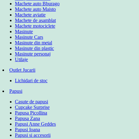
Machete auto Bburago
Machete auto Maisto
Machete aviatie
Machete de asamblat
Machete motociclete
Masinute
Masinute Cars
Masinute din metal
Masinute din plastic
Masinute personaj
Utilaje
Outlet Jucarii
Lichidari de stoc
Papusi
Casute de papusi
Cupcake Surprise
Papusa Picollina
Papusa Zana
Papusi Anne Geddes
Papusi Ioana
Papusi si accesorii