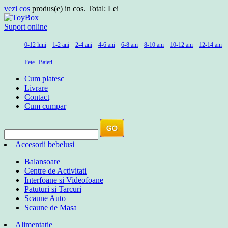
vezi cos
produs(e) in cos. Total:
Lei
Suport online
0-12 luni
1-2 ani
2-4 ani
4-6 ani
6-8 ani
8-10 ani
10-12 ani
12-14 ani
Fete
Baieti
Cum platesc
Livrare
Contact
Cum cumpar
Accesorii bebelusi
Balansoare
Centre de Activitati
Interfoane si Videofoane
Patuturi si Tarcuri
Scaune Auto
Scaune de Masa
Alimentatie