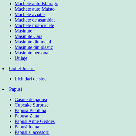
Machete auto Bburago
Machete auto Maisto
Machete aviatie
Machete de asamblat
Machete motociclete
Masinute
Masinute Cars
Masinute din metal
Masinute din plastic
Masinute personaj
Utilaje
Outlet Jucarii
Lichidari de stoc
Papusi
Casute de papusi
Cupcake Surprise
Papusa Picollina
Papusa Zana
Papusi Anne Geddes
Papusi Ioana
Papusi si accesorii