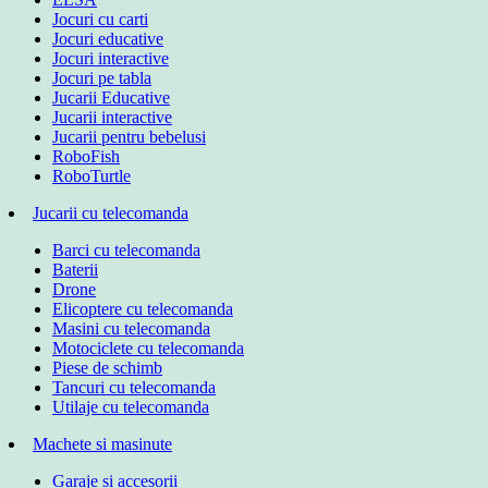
Jocuri cu carti
Jocuri educative
Jocuri interactive
Jocuri pe tabla
Jucarii Educative
Jucarii interactive
Jucarii pentru bebelusi
RoboFish
RoboTurtle
Jucarii cu telecomanda
Barci cu telecomanda
Baterii
Drone
Elicoptere cu telecomanda
Masini cu telecomanda
Motociclete cu telecomanda
Piese de schimb
Tancuri cu telecomanda
Utilaje cu telecomanda
Machete si masinute
Garaje si accesorii