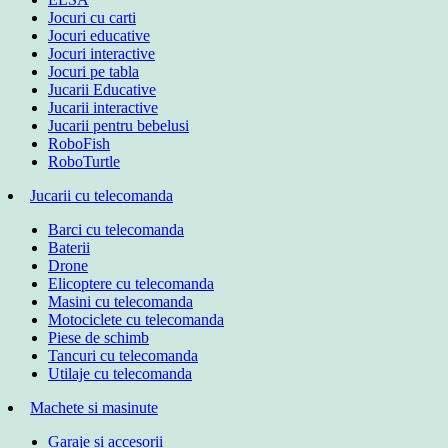
Jocuri cu carti
Jocuri educative
Jocuri interactive
Jocuri pe tabla
Jucarii Educative
Jucarii interactive
Jucarii pentru bebelusi
RoboFish
RoboTurtle
Jucarii cu telecomanda
Barci cu telecomanda
Baterii
Drone
Elicoptere cu telecomanda
Masini cu telecomanda
Motociclete cu telecomanda
Piese de schimb
Tancuri cu telecomanda
Utilaje cu telecomanda
Machete si masinute
Garaje si accesorii