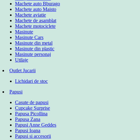
Machete auto Bburago
Machete auto Maisto
Machete aviatie
Machete de asamblat
Machete motociclete
Masinute
Masinute Cars
Masinute din metal
Masinute din plastic
Masinute personaj
Utilaje
Outlet Jucarii
Lichidari de stoc
Papusi
Casute de papusi
Cupcake Surprise
Papusa Picollina
Papusa Zana
Papusi Anne Geddes
Papusi Ioana
Papusi si accesorii