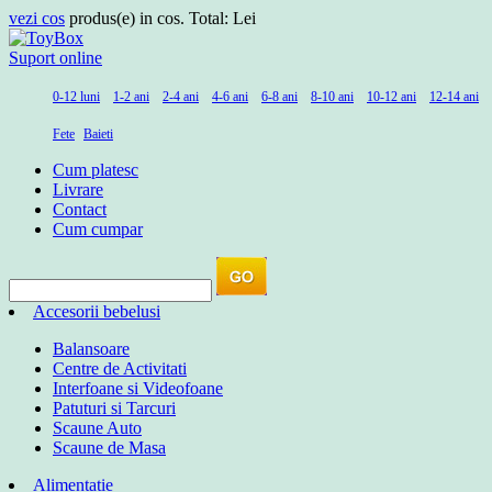
vezi cos
produs(e) in cos. Total:
Lei
Suport online
0-12 luni
1-2 ani
2-4 ani
4-6 ani
6-8 ani
8-10 ani
10-12 ani
12-14 ani
Fete
Baieti
Cum platesc
Livrare
Contact
Cum cumpar
Accesorii bebelusi
Balansoare
Centre de Activitati
Interfoane si Videofoane
Patuturi si Tarcuri
Scaune Auto
Scaune de Masa
Alimentatie