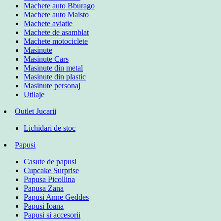
Machete auto Bburago
Machete auto Maisto
Machete aviatie
Machete de asamblat
Machete motociclete
Masinute
Masinute Cars
Masinute din metal
Masinute din plastic
Masinute personaj
Utilaje
Outlet Jucarii
Lichidari de stoc
Papusi
Casute de papusi
Cupcake Surprise
Papusa Picollina
Papusa Zana
Papusi Anne Geddes
Papusi Ioana
Papusi si accesorii