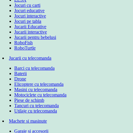
Jocuri cu carti
Jocuri educative
Jocuri interactive
Jocuri pe tabla
Jucarii Educative
Jucarii interactive
Jucarii pentru bebelusi
RoboFish
RoboTurtle
Jucarii cu telecomanda
Barci cu telecomanda
Baterii
Drone
Elicoptere cu telecomanda
Masini cu telecomanda
Motociclete cu telecomanda
Piese de schimb
Tancuri cu telecomanda
Utilaje cu telecomanda
Machete si masinute
Garaje si accesorii