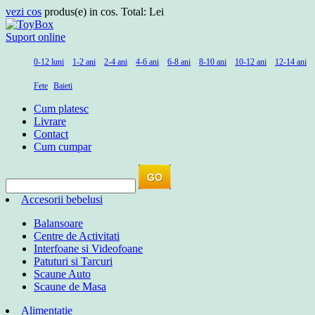
vezi cos
produs(e) in cos. Total:
Lei
Suport online
0-12 luni
1-2 ani
2-4 ani
4-6 ani
6-8 ani
8-10 ani
10-12 ani
12-14 ani
Fete
Baieti
Cum platesc
Livrare
Contact
Cum cumpar
Accesorii bebelusi
Balansoare
Centre de Activitati
Interfoane si Videofoane
Patuturi si Tarcuri
Scaune Auto
Scaune de Masa
Alimentatie