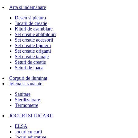
Arta si indemanare
Desen si pictura
Jucarii de creatie
Kituri de asamblare
Set creatie abtibilduri
Set creatie accesorii
Set creatie bijuterii
Set creatie origami
Set creatie tatuaje
Seturi de creatie
Seturi de joaca
Corpuri de iluminat
Igiena si sanatate
Sanitare
Sterilizatoare
Termometre
JOCURI SI JUCARII
ELSA
Jocuri cu carti
Jocuri educative