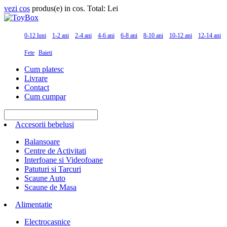
vezi cos
produs(e) in cos. Total:
Lei
0-12 luni
1-2 ani
2-4 ani
4-6 ani
6-8 ani
8-10 ani
10-12 ani
12-14 ani
Fete
Baieti
Cum platesc
Livrare
Contact
Cum cumpar
Accesorii bebelusi
Balansoare
Centre de Activitati
Interfoane si Videofoane
Patuturi si Tarcuri
Scaune Auto
Scaune de Masa
Alimentatie
Electrocasnice