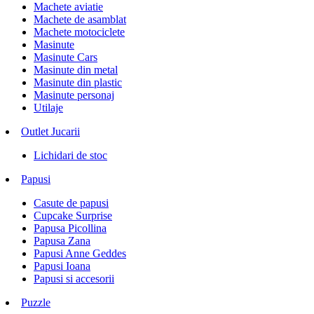
Machete aviatie
Machete de asamblat
Machete motociclete
Masinute
Masinute Cars
Masinute din metal
Masinute din plastic
Masinute personaj
Utilaje
Outlet Jucarii
Lichidari de stoc
Papusi
Casute de papusi
Cupcake Surprise
Papusa Picollina
Papusa Zana
Papusi Anne Geddes
Papusi Ioana
Papusi si accesorii
Puzzle