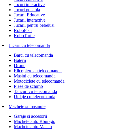
Jocuri interactive
Jocuri pe tabla
Jucarii Educative
Jucarii interactive
Jucarii pentru bebelusi
RoboFish
RoboTurtle
Jucarii cu telecomanda
Barci cu telecomanda
Baterii
Drone
Elicoptere cu telecomanda
Masini cu telecomanda
Motociclete cu telecomanda
Piese de schimb
Tancuri cu telecomanda
Utilaje cu telecomanda
Machete si masinute
Garaje si accesorii
Machete auto Bburago
Machete auto Maisto