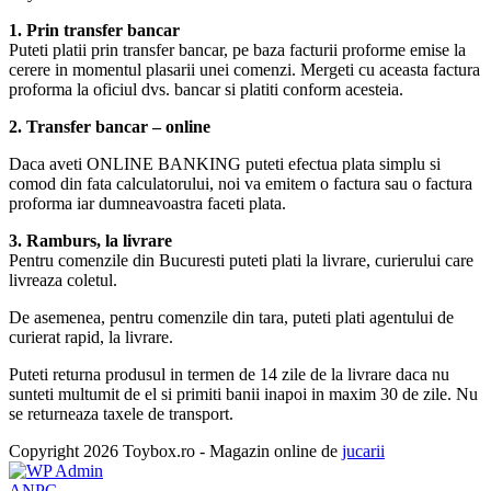
1. Prin transfer bancar
Puteti platii prin transfer bancar, pe baza facturii proforme emise la
cerere in momentul plasarii unei comenzi. Mergeti cu aceasta factura
proforma la oficiul dvs. bancar si platiti conform acesteia.
2. Transfer bancar – online
Daca aveti ONLINE BANKING puteti efectua plata simplu si
comod din fata calculatorului, noi va emitem o factura sau o factura
proforma iar dumneavoastra faceti plata.
3. Ramburs, la livrare
Pentru comenzile din Bucuresti puteti plati la livrare, curierului care
livreaza coletul.
De asemenea, pentru comenzile din tara, puteti plati agentului de
curierat rapid, la livrare.
Puteti returna produsul in termen de 14 zile de la livrare daca nu
sunteti multumit de el si primiti banii inapoi in maxim 30 de zile. Nu
se returneaza taxele de transport.
Copyright 2026 Toybox.ro - Magazin online de
jucarii
ANPC